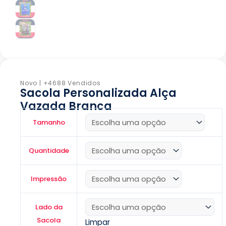
Novo | +4688 Vendidos
Sacola Personalizada Alça
Vazada Branca
Sacola
Tamanho
Personalizada
Alça
Quantidade
Vazada
Branca
quantidade
Impressão
Lado da
Sacola
Limpar