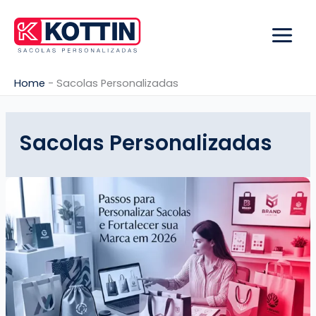
Ir
para
o
conteúdo
Home
-
Sacolas Personalizadas
Sacolas Personalizadas