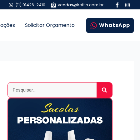
(11) 91426-2410
vendas@kottin.com.br
mações
Solicitar Orçamento
WhatsApp
Pesquisar