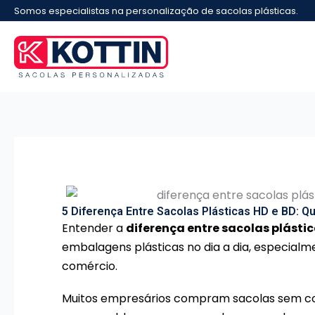
Ir
Somos especialistas na personalização de sacolas plásticas.
para
o
conteúdo
5 Diferença Entre Sacolas Plásticas HD e BD: Q
Entender a
diferença entre sacolas plástic
embalagens plásticas no dia a dia, especialme
comércio.
Muitos empresários compram sacolas sem conh