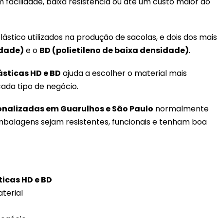
acilidade, baixa resistência ou até um custo maior do
ástico utilizados na produção de sacolas, e dois dos mais
idade)
e o
BD (polietileno de baixa densidade)
.
ásticas HD e BD
ajuda a escolher o material mais
ada tipo de negócio.
onalizadas em Guarulhos e São Paulo
normalmente
mbalagens sejam resistentes, funcionais e tenham boa
ticas HD e BD
terial