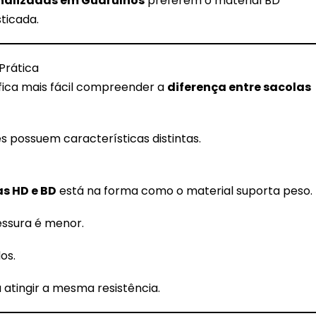
nalizadas em Guarulhos
preferem o material BD
ticada.
Prática
 fica mais fácil compreender a
diferença entre sacolas
s possuem características distintas.
as HD e BD
está na forma como o material suporta peso.
ssura é menor.
os.
atingir a mesma resistência.