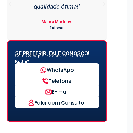
qualidade ótima!"
super
Maura Martines
Infocar
SE PREFERIR, FALE CONOSCO!
Como você prefere conversar com a
Kottin?
WhatsApp
Telefone
E-mail
Falar com Consultor