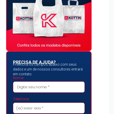
PRECISA DE AJUDA?
Preencha os campos abaixo com seus
dados e um de nossos consultores entrará
em contato.
Nome
Telefone