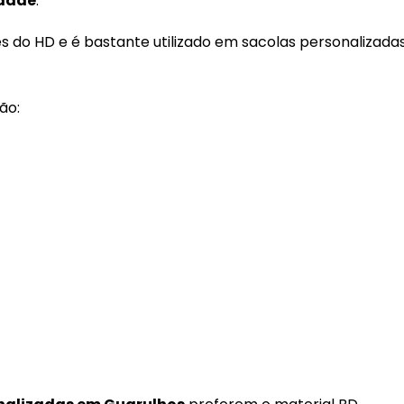
idade
.
es do HD e é bastante utilizado em sacolas personalizada
ão: