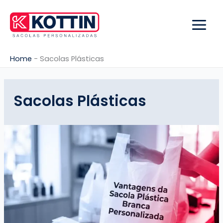
Ir
para
o
conteúdo
Home
-
Sacolas Plásticas
Sacolas Plásticas