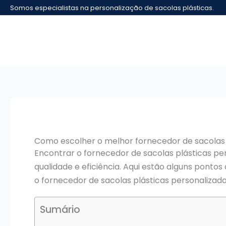
Ir
Somos especialistas na personalização de sacolas plásticas.
para
o
conteúdo
Como escolher o melhor fornecedor de sacolas 
Encontrar o fornecedor de sacolas plásticas p
qualidade e eficiência. Aqui estão alguns ponto
o fornecedor de sacolas plásticas personalizada
Sumário