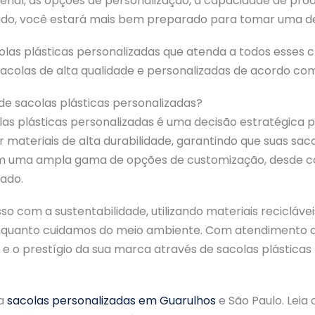
rial, as opções de personalização, a capacidade de prod
ado, você estará mais bem preparado para tomar uma de
as plásticas personalizadas que atenda a todos esses c
acolas de alta qualidade e personalizadas de acordo co
de sacolas plásticas personalizadas?
as plásticas personalizadas é uma decisão estratégica p
r materiais de alta durabilidade, garantindo que suas sac
 uma ampla gama de opções de customização, desde cores
ado.
o com a sustentabilidade, utilizando materiais recicláv
uanto cuidamos do meio ambiente. Com atendimento ao 
de e o prestígio da sua marca através de sacolas plásticas
ra
sacolas personalizadas em Guarulhos
e São Paulo. Leia