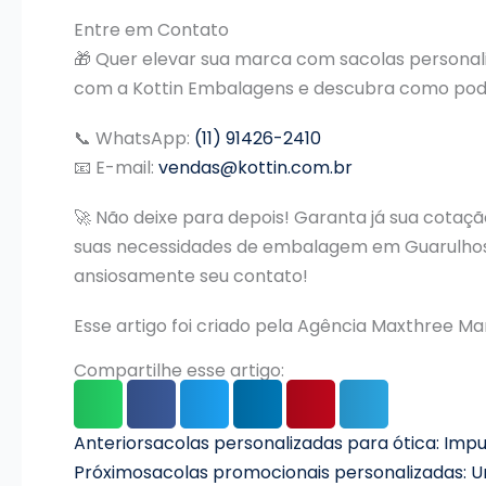
Entre em Contato
🎁 Quer elevar sua marca com sacolas persona
com a Kottin Embalagens e descubra como pode
📞 WhatsApp:
(11) 91426-2410
📧 E-mail:
vendas@kottin.com.br
🚀 Não deixe para depois! Garanta já sua cotaç
suas necessidades de embalagem em Guarulhos.
ansiosamente seu contato!
Esse artigo foi criado pela Agência Maxthree Ma
Compartilhe esse artigo:
Anterior
Anterior
sacolas personalizadas para ótica: Imp
Próximo
sacolas promocionais personalizadas: U