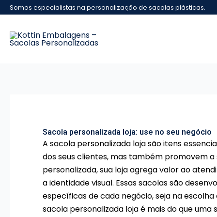
Ir
Somos especialistas na personalização de sacolas plásticas.
para
o
conteúdo
Sacola personalizada loja: use no seu negócio
A sacola personalizada loja são itens essenci
dos seus clientes, mas também promovem a 
personalizada, sua loja agrega valor ao ate
a identidade visual. Essas sacolas são desenv
específicas de cada negócio, seja na escolha
sacola personalizada loja é mais do que uma 