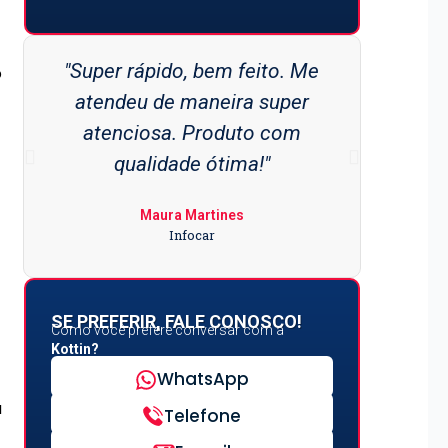
"Super rápido, bem feito. Me
"Sup
o
atendeu de maneira super
mara
atenciosa. Produto com
materi
qualidade ótima!"
super
Maura Martines
Infocar
SE PREFERIR, FALE CONOSCO!
Como você prefere conversar com a
Kottin?
WhatsApp
a
Telefone