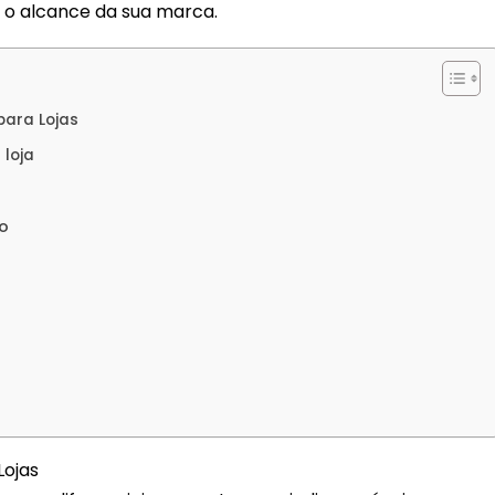
a o alcance da sua marca.
para Lojas
 loja
o
Lojas