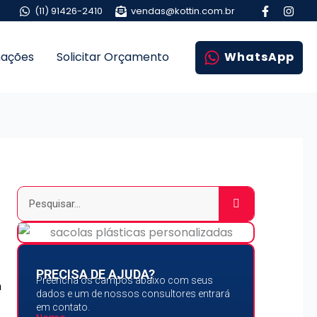
(11) 91426-2410
vendas@kottin.com.br
mações
Solicitar Orçamento
WhatsApp
Pesquisar
PRECISA DE AJUDA?
Preencha os campos abaixo com seus
m
dados e um de nossos consultores entrará
em contato.