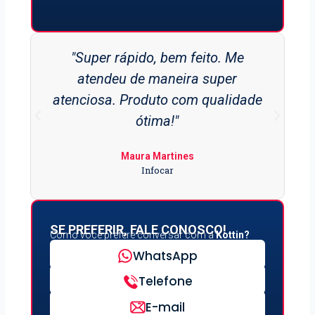
"Super rápido, bem feito. Me
atendeu de maneira super
atenciosa. Produto com qualidade
ótima!"
Maura Martines
Infocar
SE PREFERIR, FALE CONOSCO!
Como você prefere conversar com a
Kottin?
WhatsApp
Telefone
E-mail