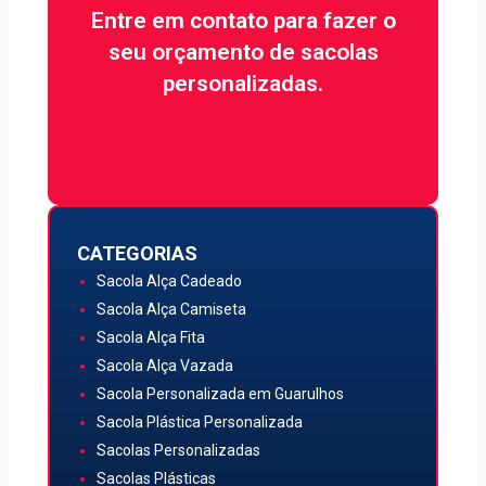
Não perca tempo e fale
Entre em contato para fazer o
conosco agora:
seu orçamento de sacolas
personalizadas.
Quero Atendimento
CATEGORIAS
Sacola Alça Cadeado
Sacola Alça Camiseta
Sacola Alça Fita
Sacola Alça Vazada
Sacola Personalizada em Guarulhos
Sacola Plástica Personalizada
Sacolas Personalizadas
Sacolas Plásticas