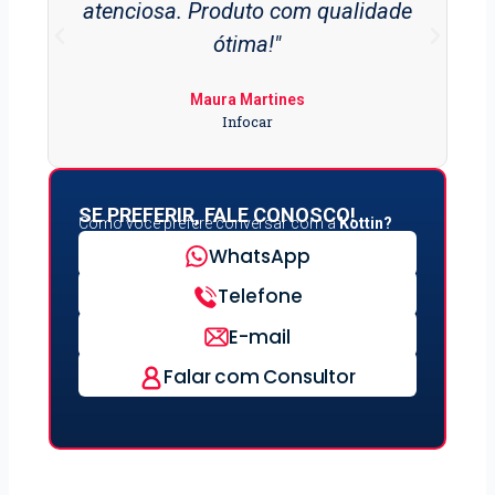
atenciosa. Produto com qualidade
ótima!"
Maura Martines
Infocar
SE PREFERIR, FALE CONOSCO!
Como você prefere conversar com a
Kottin?
WhatsApp
Telefone
E-mail
Falar com Consultor