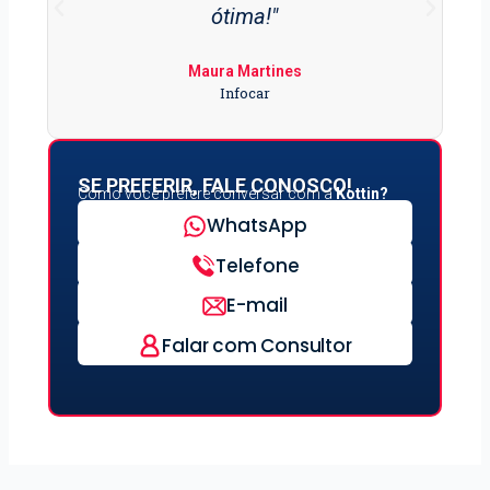
ótima!"
Maura Martines
Infocar
SE PREFERIR, FALE CONOSCO!
Como você prefere conversar com a
Kottin?
WhatsApp
Telefone
E-mail
Falar com Consultor