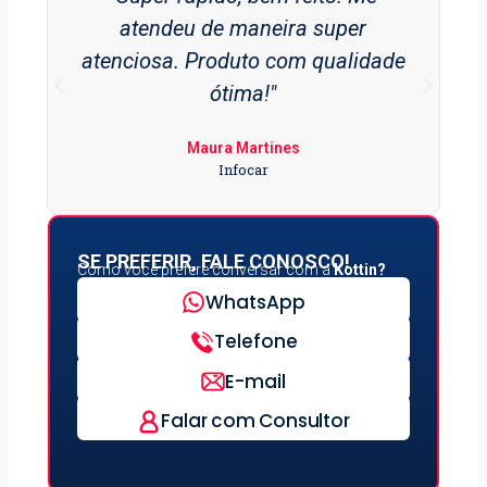
atendeu de maneira super
atenciosa. Produto com qualidade
ótima!"
Maura Martines
Infocar
SE PREFERIR, FALE CONOSCO!
Como você prefere conversar com a
Kottin?
WhatsApp
Telefone
E-mail
Falar com Consultor