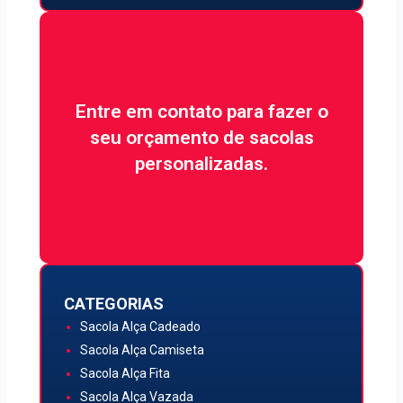
Não perca tempo e fale
Entre em contato para fazer o
conosco agora:
seu orçamento de sacolas
personalizadas.
Quero Atendimento
CATEGORIAS
Sacola Alça Cadeado
Sacola Alça Camiseta
Sacola Alça Fita
Sacola Alça Vazada