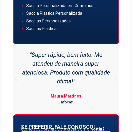
Sacola Personalizada em Guarulhos
Sacola Plástica Personalizada
Sacolas Personalizadas
Sacolas Plásticas
"Super rápido, bem feito. Me
atendeu de maneira super
atenciosa. Produto com qualidade
ótima!"
Maura Martines
Infocar
SE PREFERIR, FALE CONOSCO!
Como você prefere conversar com a
Kottin?