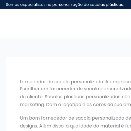
Ir
Somos especialistas na personalização de sacolas plásticas.
para
o
conteúdo
fornecedor de sacola personalizada: A empresa
Escolher um fornecedor de sacola personalizada
do cliente. Sacolas plásticas personalizadas 
marketing. Com o logotipo e as cores da sua em
Um bom fornecedor de sacola personalizada de
designs. Além disso, a qualidade do material é 