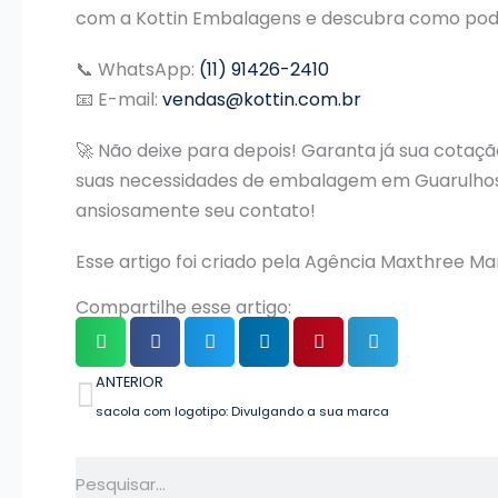
com a Kottin Embalagens e descubra como pode
📞 WhatsApp:
(11) 91426-2410
📧 E-mail:
vendas@kottin.com.br
🚀 Não deixe para depois! Garanta já sua cotaç
suas necessidades de embalagem em Guarulhos.
ansiosamente seu contato!
Esse artigo foi criado pela Agência Maxthree Ma
Compartilhe esse artigo:
Anterior
ANTERIOR
sacola com logotipo: Divulgando a sua marca
Pesquisar