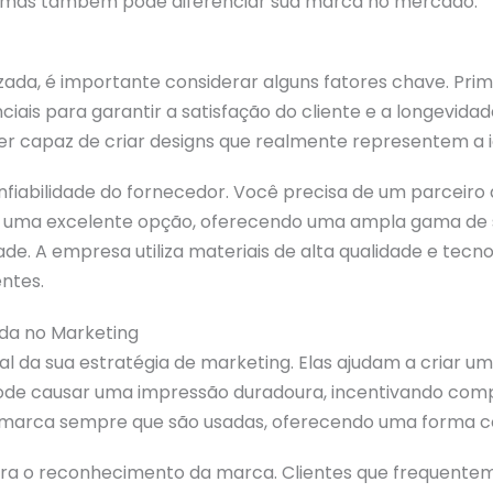
ta, mas também pode diferenciar sua marca no mercado.
da, é importante considerar alguns fatores chave. Primei
nciais para garantir a satisfação do cliente e a longevida
er capaz de criar designs que realmente representem a 
onfiabilidade do fornecedor. Você precisa de um parceir
 é uma excelente opção, oferecendo uma ampla gama de 
de. A empresa utiliza materiais de alta qualidade e tec
ntes.
da no Marketing
l da sua estratégia de marketing. Elas ajudam a criar 
ode causar uma impressão duradoura, incentivando comp
a marca sempre que são usadas, oferecendo uma forma co
a o reconhecimento da marca. Clientes que frequenteme