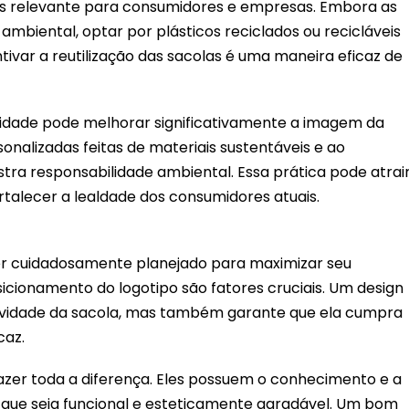
is relevante para consumidores e empresas. Embora as
biental, optar por plásticos reciclados ou recicláveis
ntivar a reutilização das sacolas é uma maneira eficaz de
idade pode melhorar significativamente a imagem da
onalizadas feitas de materiais sustentáveis e ao
stra responsabilidade ambiental. Essa prática pode atrai
ortalecer a lealdade dos consumidores atuais.
er cuidadosamente planejado para maximizar seu
sicionamento do logotipo são fatores cruciais. Um design
vidade da sacola, mas também garante que ela cumpra
caz.
azer toda a diferença. Eles possuem o conhecimento e a
n que seja funcional e esteticamente agradável. Um bom