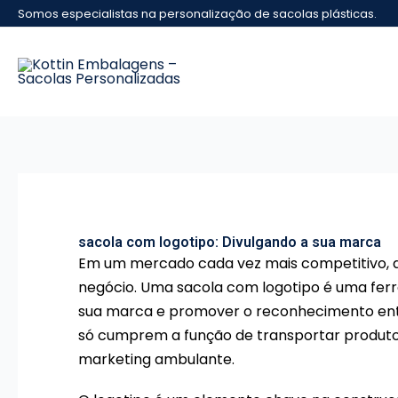
Ir
Somos especialistas na personalização de sacolas plásticas.
para
o
conteúdo
sacola com logotipo: Divulgando a sua marca
Em um mercado cada vez mais competitivo, d
negócio. Uma sacola com logotipo é uma ferr
sua marca e promover o reconhecimento entre
só cumprem a função de transportar produ
marketing ambulante.