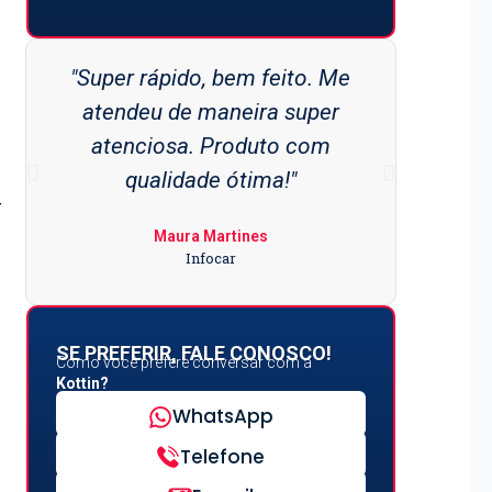
"Super rápido, bem feito. Me
"Sup
atendeu de maneira super
mara
atenciosa. Produto com
materi
qualidade ótima!"
super
r
Maura Martines
Infocar
SE PREFERIR, FALE CONOSCO!
Como você prefere conversar com a
Kottin?
WhatsApp
Telefone