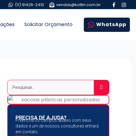
(11) 91426-2410
vendas@kottin.com.br
mações
Solicitar Orçamento
WhatsApp
Pesquisar
PRECISA DE AJUDA?
Preencha os campos abaixo com seus
dados e um de nossos consultores entrará
em contato.