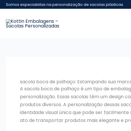
Ir
Somos especialistas na personalização de sacolas plásticas.
para
o
conteúdo
sacola boca de palhaço: Estampando sua marc
A sacola boca de palhaço é um tipo de embalag
personalização. Essas sacolas têm um design ca
produtos diversos. A personalização dessas sa
identidade visual única que pode ser facilment
ato de transportar produtos mais elegante e pro