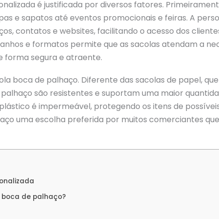
nalizada é justificada por diversos fatores. Primeirame
upas e sapatos até eventos promocionais e feiras. A perso
os, contatos e websites, facilitando o acesso dos clien
tamanhos e formatos permite que as sacolas atendam a ne
 forma segura e atraente.
cola boca de palhaço. Diferente das sacolas de papel, 
e palhaço são resistentes e suportam uma maior quantid
l plástico é impermeável, protegendo os itens de possíve
aço uma escolha preferida por muitos comerciantes que 
onalizada
a boca de palhaço?