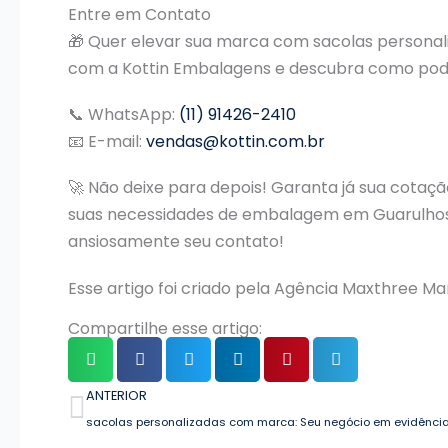
Entre em Contato
🎁 Quer elevar sua marca com sacolas persona
com a Kottin Embalagens e descubra como pode
📞 WhatsApp:
(11) 91426-2410
📧 E-mail:
vendas@kottin.com.br
🚀 Não deixe para depois! Garanta já sua cotaç
suas necessidades de embalagem em Guarulhos.
ansiosamente seu contato!
Esse artigo foi criado pela Agência Maxthree Ma
Compartilhe esse artigo:
Anterior
ANTERIOR
sacolas personalizadas com marca: Seu negócio em evidência