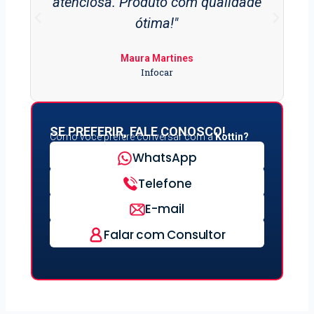
atenciosa. Produto com qualidade
ótima!"
Maura Martines
Infocar
SE PREFERIR, FALE CONOSCO!
Como você prefere conversar com a
Kottin?
WhatsApp
Telefone
E-mail
Falar com Consultor